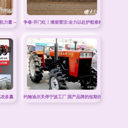
力量 --看农机龙头企业雷沃重工的“三农担当”
争春·开门红丨潍柴雷沃:全力以赴护航春耕,用智慧端牢“
惠农多赢
约翰迪尔关停宁波工厂 国产品牌的短期优势与长期挑战