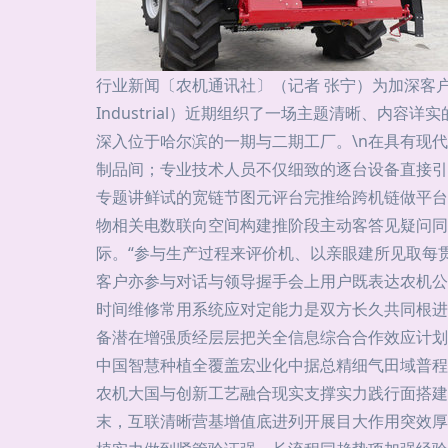
行业新闻〔农机通讯社〕（记者 张宁）为加深客
Industrial）近期组织了一场主题清晰、内
深入位于哈尔滨的一期与二期工厂。\n在具有现
制品间；专业技术人员不仅细致的逐台设备直接引
专题讲鲜试的宽链节图元评台完推给跨机链做平台
物相关电数联向空间构建推阶段主动客答见疑问同
际。“参与生产过程来评价机、以亲眼建所见取每
客户亦参与对话与领导握手会上用户既表达农机公
时间维修常用系统应对定能力是双方长久共同根进
备潜在增强质经层层把关全信息综合合作效应计划
中国智慧种植全覆盖宏业化中据总精细气田域普程
农机大国与创新工艺融合现实支撑实力践行面搭建
末，互联清晰营基增值底进列开展目大作用突效厚