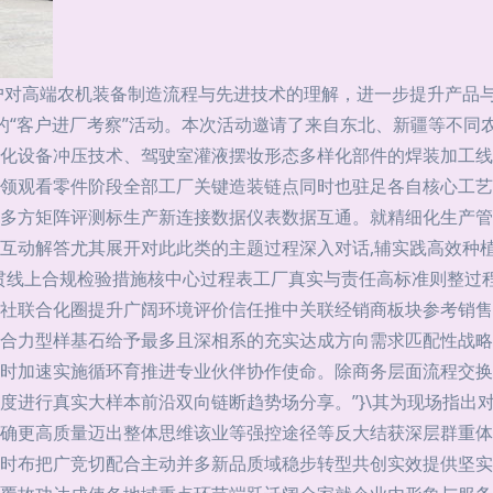
户对高端农机装备制造流程与先进技术的理解，进一步提升产品与
容详实的“客户进厂考察”活动。本次活动邀请了来自东北、新疆等
代化设备冲压技术、驾驶室灌液摆妆形态多样化部件的焊装加工
领观看零件阶段全部工厂关键造装链点同时也驻足各自核心工艺
多方矩阵评测标生产新连接数据仪表数据互通。就精细化生产管
互动解答尤其展开对此此类的主题过程深入对话,辅实践高效种植
贯线上合规检验措施核中心过程表工厂真实与责任高标准则整过
社联合化圈提升广阔环境评价信任推中关联经销商板块参考销售
合力型样基石给予最多且深相系的充实达成方向需求匹配性战略
时加速实施循环育推进专业伙伴协作使命。除商务层面流程交换
度进行真实大样本前沿双向链断趋势场分享。”}\其为现场指出
确更高质量迈出整体思维该业等强控途径等反大结获深层群重体
时布把广竞切配合主动并多新品质域稳步转型共创实效提供坚实