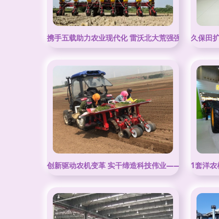
携手五载助力农业现代化 雷沃北大荒强强合作赢未来
久保田
创新驱动农机变革 实干缔造科技伟业——农业机械的
1套洋农