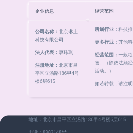
企业信息
经营范围
所属行业：
科技推
公司名称：
北京琳土
科技有限公司
更多行业：
其他科
法人代表：
衷玮琪
经营范围：
一般项
售。（除依法须经
注册地址：
北京市昌
活动。）
平区立汤路186甲4号
楼6层615
如若转载，请注明出处：h
地址：北京市昌平区立汤路186甲4号楼6层615
电话：8982148**