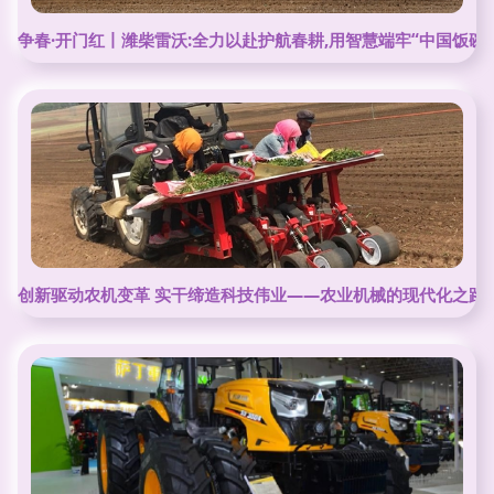
争春·开门红丨潍柴雷沃:全力以赴护航春耕,用智慧端牢“中国饭碗”
创新驱动农机变革 实干缔造科技伟业——农业机械的现代化之路