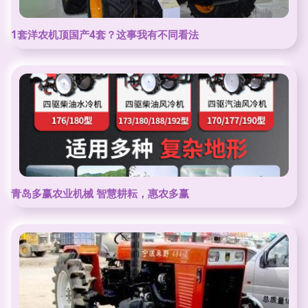
1套洋农机顶国产4套？这事我有不同看法
青岛多赢农业机械 智慧耕耘，惠农多赢