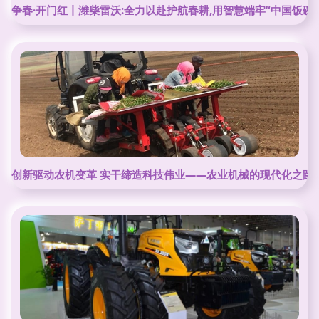
争春·开门红丨潍柴雷沃:全力以赴护航春耕,用智慧端牢“中国饭碗”
创新驱动农机变革 实干缔造科技伟业——农业机械的现代化之路