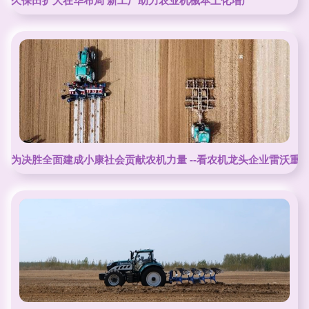
久保田扩大在华布局 新工厂助力农业机械本土化增产
为决胜全面建成小康社会贡献农机力量 --看农机龙头企业雷沃重工