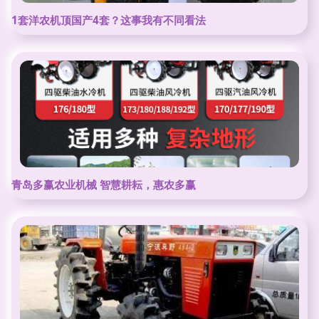
1套洋农机顶国产4套？这事我有不同看法
青岛多赢农业机械 智慧耕耘，惠农多赢