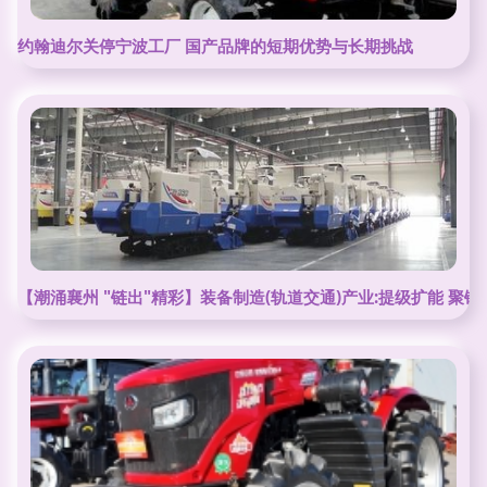
约翰迪尔关停宁波工厂 国产品牌的短期优势与长期挑战
【潮涌襄州 "链出"精彩】装备制造(轨道交通)产业:提级扩能 聚链